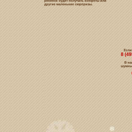
ребенок будет получать конфеты или
другие маленькие сюрпризы.
Если
8 (4
В на
шумны
НАШ