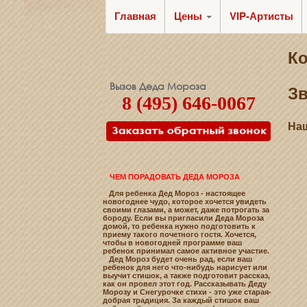
Главная
Цены
VIP-Артисты
К
Вызов Деда Мороза
Зв
8 (495) 646-0067
Наш
ЧЕМ ПОРАДОВАТЬ ДЕДА МОРОЗА
Для ребенка Дед Мороз - настоящее
новогоднее чудо, которое хочется увидеть
своими глазами, а может, даже потрогать за
бороду. Если вы пригласили Деда Мороза
домой, то ребенка нужно подготовить к
приему такого почетного гостя. Хочется,
чтобы в новогодней программе ваш
ребенок принимал самое активное участие.
Дед Мороз будет очень рад, если ваш
ребенок для него что-нибудь нарисует или
выучит стишок, а также подготовит рассказ,
как он провел этот год. Рассказывать Деду
Морозу и Снегурочке стихи - это уже старая-
добрая традиция. За каждый стишок ваш