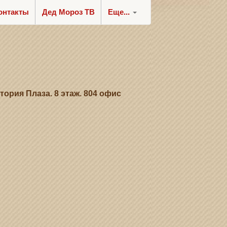
онтакты
Дед Мороз ТВ
Еще...
ктория Плаза. 8 этаж. 804 офис