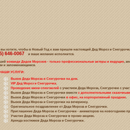
 вы хотите, чтобы в Новый Год к вам пришли настоящий Дед Мороз и Снегуроч
95) 646-0067
и ваше желание исполнится.
шей
команде Дедов Морозов - только профессиональные актеры и ведущие
, а
м и запоминающимся.
И УСЛУГИ:
Вызов Деда Мороза и Снегурочки на дом
.
VIP Дед Мороз и Снегурочка
.
Проведение мини-спектаклей
с участием Деда Мороза, Снегурочки с уча
Вызов Деда Мороза и Снегурочки вместе
с дополнительными сказочным
Вызов Деда Мороза и Снегурочки
в офис, на корпоративный праздник
.
Вызов Деда Мороза и Снегурочки на вечеринку.
Оригинальное поздравление от Деда Мороза и Снегурочки.
Приглашение Деда Мороза и Снегурочки - аниматоров на новогоднюю пр
Участие Деда Мороза и Снегурочки в промо-акциях.
Аренда костюмов Деда Мороза и Снегурочки.